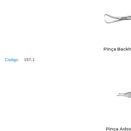
Pinça Back
Código:
157-1
Pinça Ads