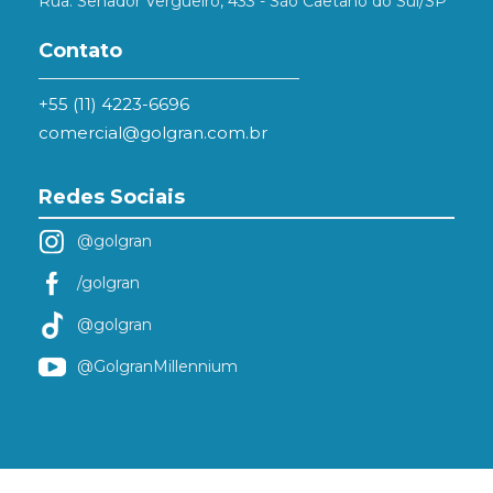
Rua: Senador Vergueiro, 433 - São Caetano do Sul/SP
Contato
+55 (11) 4223-6696
comercial@golgran.com.br
Redes Sociais
@golgran
/golgran
@golgran
@GolgranMillennium