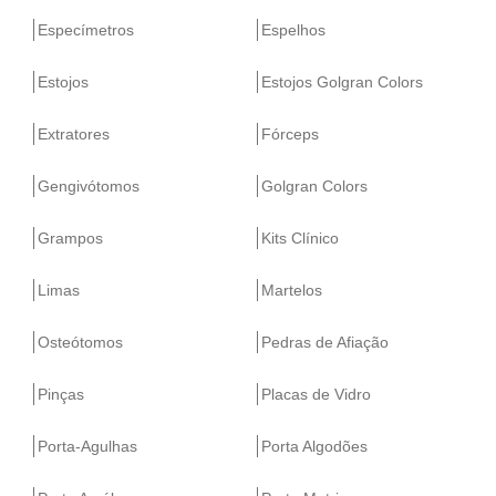
Especímetros
Espelhos
Estojos
Estojos Golgran Colors
Extratores
Fórceps
Gengivótomos
Golgran Colors
Grampos
Kits Clínico
Limas
Martelos
Osteótomos
Pedras de Afiação
Pinças
Placas de Vidro
Porta-Agulhas
Porta Algodões