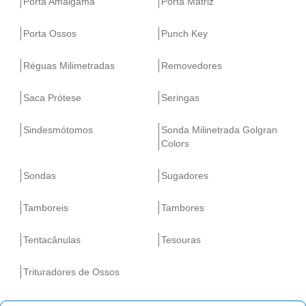
Porta Amálgama
Porta Matriz
Porta Ossos
Punch Key
Réguas Milimetradas
Removedores
Saca Prótese
Seringas
Sindesmótomos
Sonda Milinetrada Golgran
Colors
Sondas
Sugadores
Tamboreis
Tambores
Tentacânulas
Tesouras
Trituradores de Ossos