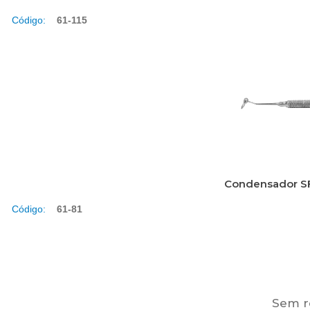
Código:
61-115
Condensador SF
Código:
61-81
Sem re