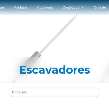
ran
Produtos
Catálogos
Conteúdos
Contato
Escavadores