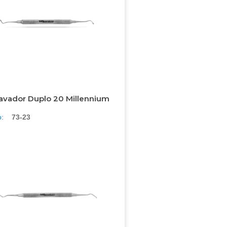
avador Duplo 20 Millennium
:
73-23