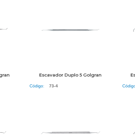
gran
Escavador Duplo 5 Golgran
E
Código:
73-4
Código