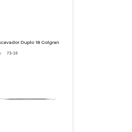
scavador Duplo 18 Golgran
:
73-18