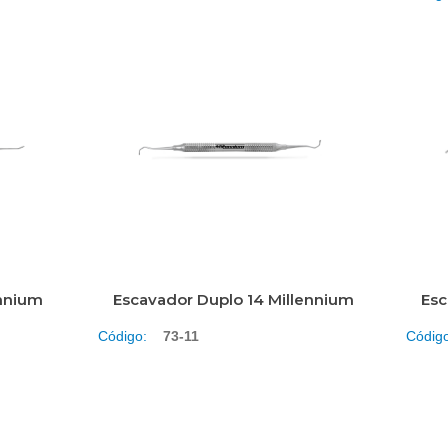
ennium
Escavador Duplo 14 Millennium
Esc
Código:
73-11
Código