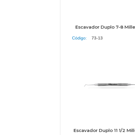
Escavador Duplo 7-8 Mil
Código:
73-13
Escavador Duplo 11 1/2 Mi