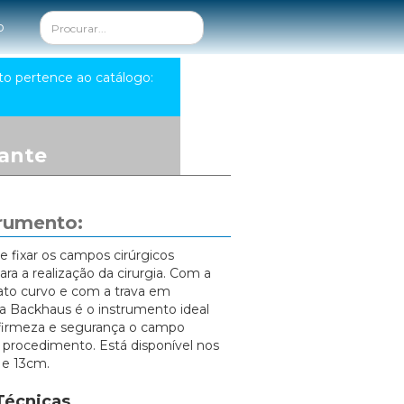
o
to pertence ao catálogo:
ante
trumento:
e fixar os campos cirúrgicos
para a realização da cirurgia. Com a
ato curvo e com a trava em
ça Backhaus é o instrumento ideal
firmeza e segurança o campo
o procedimento. Está disponível nos
 e 13cm.
Técnicas