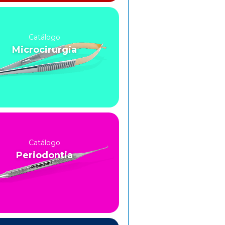
Catálogo
Microcirurgia
Catálogo
Periodontia