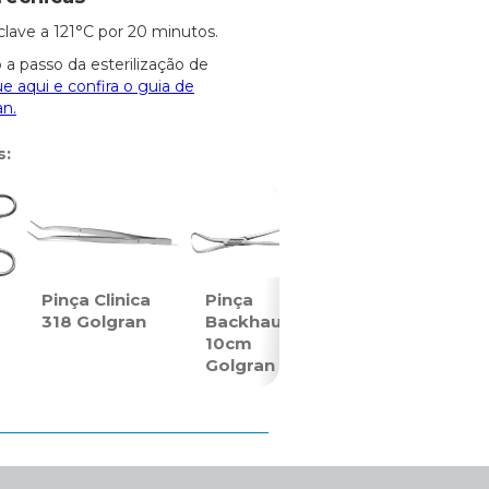
clave a 121°C por 20 minutos.
 a passo da esterilização de
ue aqui e confira o guia de
an.
s:
Pinça Clinica
Pinça
318 Golgran
Backhaus
10cm
Golgran