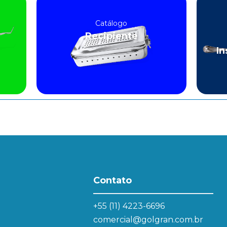
Catálogo
Recipiente
In
Contato
+55 (11) 4223-6696
comercial@golgran.com.br