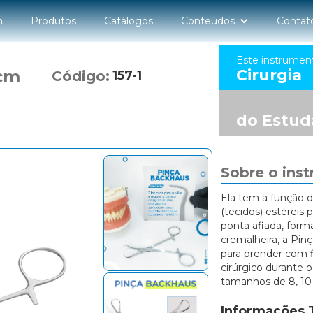
n
Produtos
Catálogos
Conteúdos
Contat
Este instrumen
Cirurgia
0cm
Código:
157-1
do Estud
Sobre o ins
Ela tem a função d
(tecidos) estéreis 
ponta afiada, form
cremalheira, a Pin
para prender com 
cirúrgico durante 
tamanhos de 8, 10
Informações 