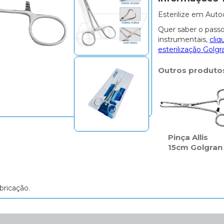
Esterilize em Auto
Quer saber o passo
instrumentais,
cliq
esterilização Golgr
Outros produto
Pinça Allis
15cm Golgran
bricação.