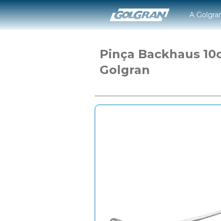
A Golgra
Pinça Backhaus 1
Golgran