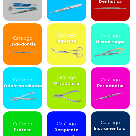
Dentística
Catálogo
Catálogo
Catálogo
Implante
Microcirurgia
Endodontia
Catálogo
Catálogo
Catálogo
Ortodontia
Odontopediatria
Periodontia
Catálogo
Catálogo
Catálogo
Instrumentais
Prótese
Recipiente