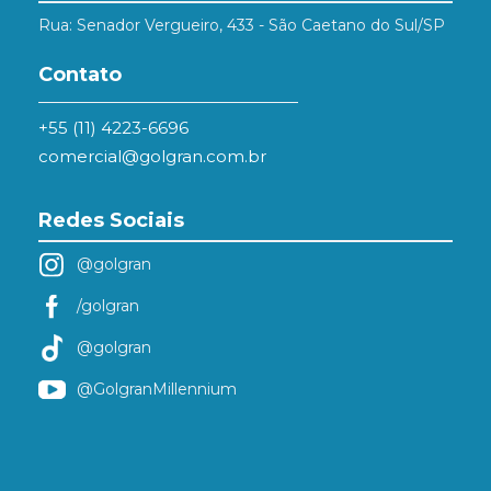
Rua: Senador Vergueiro, 433 - São Caetano do Sul/SP
Contato
+55 (11) 4223-6696
comercial@golgran.com.br
Redes Sociais
@golgran
/golgran
@golgran
@GolgranMillennium