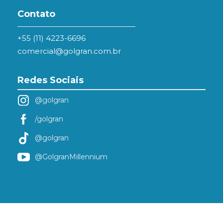
Contato
+55 (11) 4223-6696
comercial@golgran.com.br
Redes Sociais
@golgran
/golgran
@golgran
@GolgranMillennium