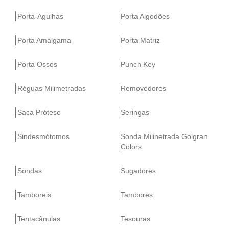
Porta-Agulhas
Porta Algodões
Porta Amálgama
Porta Matriz
Porta Ossos
Punch Key
Réguas Milimetradas
Removedores
Saca Prótese
Seringas
Sindesmótomos
Sonda Milinetrada Golgran
Colors
Sondas
Sugadores
Tamboreis
Tambores
Tentacânulas
Tesouras