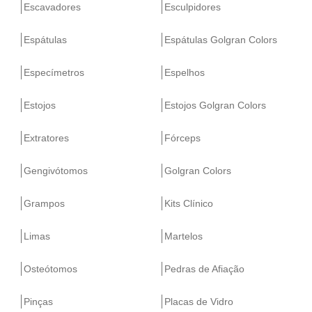
Escavadores
Esculpidores
Espátulas
Espátulas Golgran Colors
Especímetros
Espelhos
Estojos
Estojos Golgran Colors
Extratores
Fórceps
Gengivótomos
Golgran Colors
Grampos
Kits Clínico
Limas
Martelos
Osteótomos
Pedras de Afiação
Pinças
Placas de Vidro