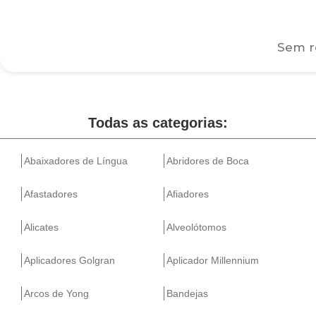
Sem re
Todas as categorias:
Abaixadores de Língua
Abridores de Boca
Afastadores
Afiadores
Alicates
Alveolótomos
Aplicadores Golgran
Aplicador Millennium
Arcos de Yong
Bandejas