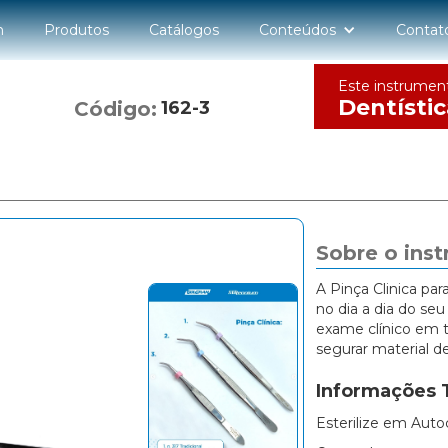
n
Produtos
Catálogos
Conteúdos
Contat
Este instrumen
Dentístic
Código:
162-3
Sobre o ins
A Pinça Clinica par
no dia a dia do seu 
exame clínico em t
segurar material d
Informações 
Esterilize em Auto