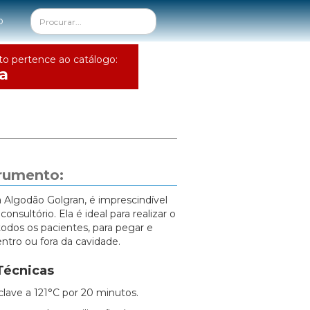
o
to pertence ao catálogo:
a
trumento:
a Algodão Golgran, é imprescindível
consultório. Ela é ideal para realizar o
odos os pacientes, para pegar e
entro ou fora da cavidade.
Técnicas
clave a 121°C por 20 minutos.