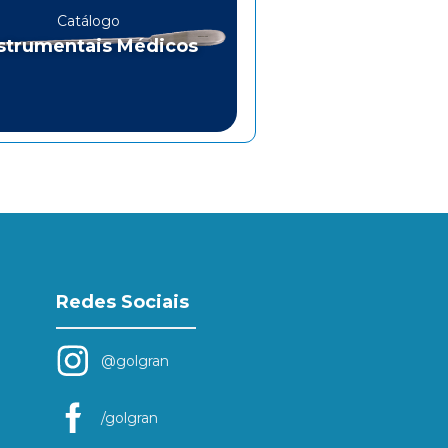
Catálogo
strumentais Médicos
Redes Sociais
@golgran
/golgran