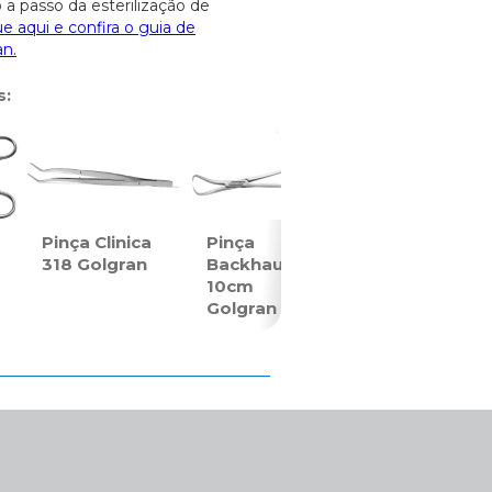
 a passo da esterilização de
ue aqui e confira o guia de
an.
s:
Pinça Clinica
Pinça
318 Golgran
Backhaus
10cm
Golgran