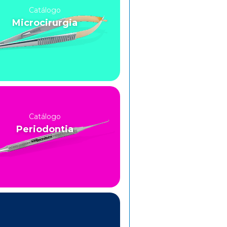
Catálogo
Microcirurgia
Catálogo
Periodontia