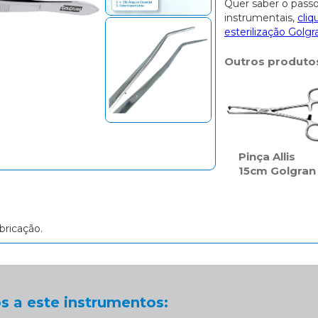
Quer saber o passo
instrumentais,
cliq
esterilização Golgr
Outros produto
Pinça Allis
15cm Golgran
bricação.
s a este instrumentos: