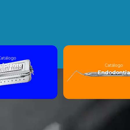
Catálogo
cipiente
Catálogo
Endodontia