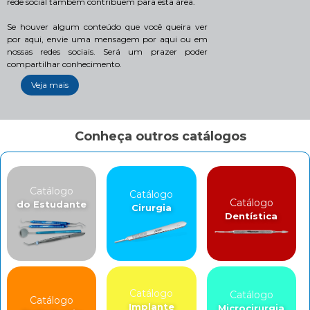
rede social também contribuem para esta área.
Se houver algum conteúdo que você queira ver
por aqui, envie uma mensagem por aqui ou em
nossas redes sociais. Será um prazer poder
compartilhar conhecimento.
Veja mais
Conheça outros catálogos
Catálogo
Catálogo
Catálogo
do Estudante
Cirurgia
Dentística
Catálogo
Catálogo
Catálogo
Implante
Microcirurgia