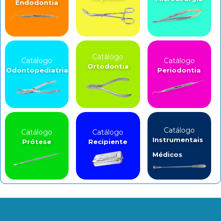
Endodontia
Catálogo
Catálogo
Catálogo
Ortodontia
Odontopediatria
Periodontia
Catálogo
Catálogo
Catálogo
Instrumentais
Prótese
Recipiente
Médicos