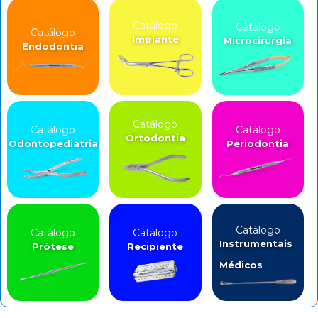
Catálogo
Catálogo
Catálogo
Implante
Microcirurgia
Endodontia
Catálogo
Catálogo
Catálogo
Ortodontia
Odontopediatria
Periodontia
Catálogo
Catálogo
Catálogo
Instrumentais
Prótese
Recipiente
Médicos