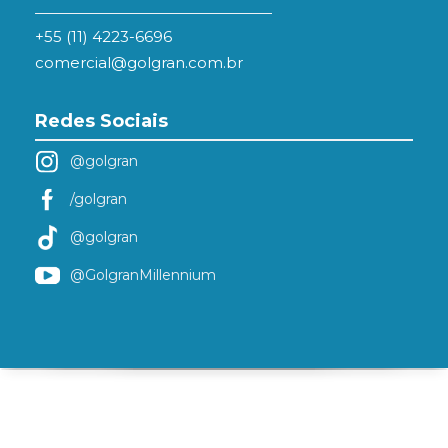
+55 (11) 4223-6696
comercial@golgran.com.br
Redes Sociais
@golgran
/golgran
@golgran
@GolgranMillennium