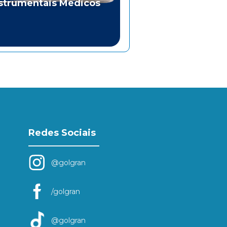
strumentais Médicos
Redes Sociais
@golgran
/golgran
@golgran