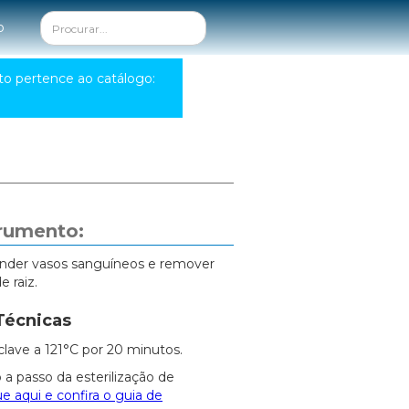
o
to pertence ao catálogo:
trumento:
render vasos sanguíneos e remover
 raiz.
Técnicas
clave a 121°C por 20 minutos.
 a passo da esterilização de
ue aqui e confira o guia de