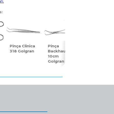
an.
s:
Pinça Clinica
Pinça
318 Golgran
Backhaus
10cm
Golgran