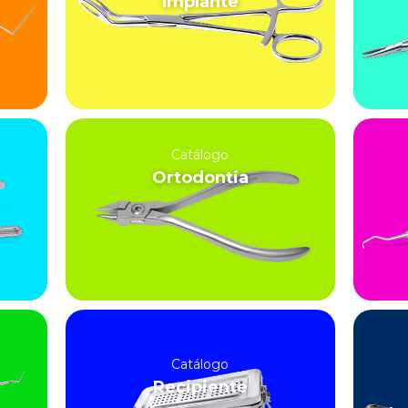
Implante
Catálogo
Ortodontia
Catálogo
Recipiente