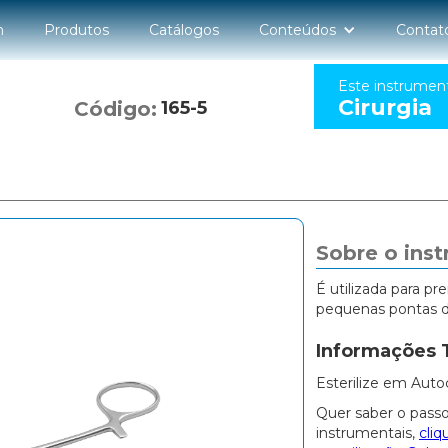
n
Produtos
Catálogos
Conteúdos
Contat
Este instrumen
Cirurgia
Código:
165-5
Sobre o ins
É utilizada para p
pequenas pontas de
Informações 
Esterilize em Auto
Quer saber o passo
instrumentais,
cliq