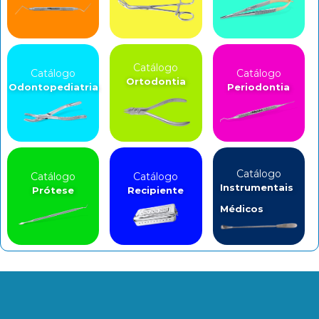
Catálogo
Catálogo
Catálogo
Ortodontia
Odontopediatria
Periodontia
Catálogo
Catálogo
Catálogo
Instrumentais
Prótese
Recipiente
Médicos