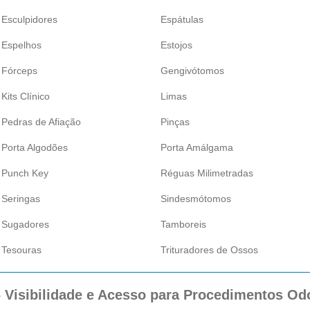
Esculpidores
Espátulas
Espelhos
Estojos
Fórceps
Gengivótomos
Kits Clínico
Limas
Pedras de Afiação
Pinças
Porta Algodões
Porta Amálgama
Punch Key
Réguas Milimetradas
Seringas
Sindesmótomos
Sugadores
Tamboreis
Tesouras
Trituradores de Ossos
 Visibilidade e Acesso para Procedimentos Odo