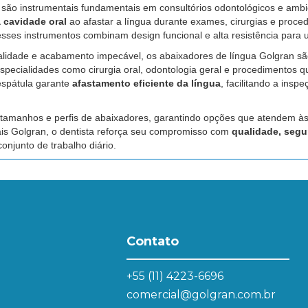
são instrumentais fundamentais em consultórios odontológicos e ambie
a cavidade oral
ao afastar a língua durante exames, cirurgias e proced
ses instrumentos combinam design funcional e alta resistência para us
ualidade e acabamento impecável, os abaixadores de língua Golgran s
especialidades como cirurgia oral, odontologia geral e procedimentos 
espátula garante
afastamento eficiente da língua
, facilitando a insp
 tamanhos e perfis de abaixadores, garantindo opções que atendem às
tais Golgran, o dentista reforça seu compromisso com
qualidade, segu
onjunto de trabalho diário.
Contato
+55 (11) 4223-6696
comercial@golgran.com.br