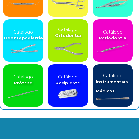
Catálogo
Catálogo
Catálogo
Ortodontia
Odontopediatria
Periodontia
Catálogo
Catálogo
Catálogo
Instrumentais
Prótese
Recipiente
Médicos