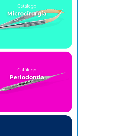
Catálogo
Microcirurgia
Catálogo
Periodontia