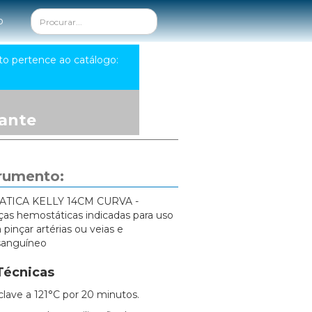
o
to pertence ao catálogo:
ante
trumento:
TICA KELLY 14CM CURVA -
s hemostáticas indicadas para uso
a pinçar artérias ou veias e
 sanguíneo
Técnicas
clave a 121°C por 20 minutos.