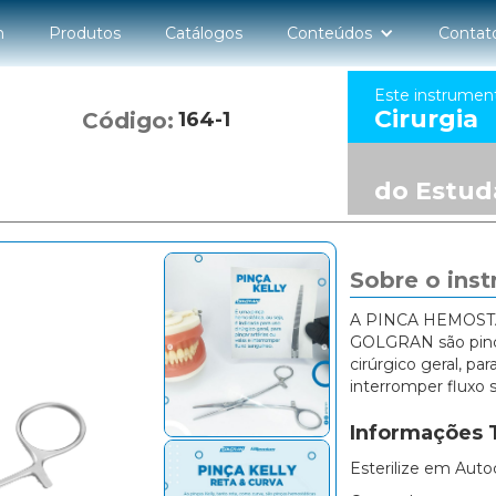
n
Produtos
Catálogos
Conteúdos
Contat
Este instrumen
Cirurgia
Código:
164-1
do Estud
Sobre o ins
A PINCA HEMOSTA
GOLGRAN são pinça
cirúrgico geral, par
interromper fluxo
Informações 
Esterilize em Auto