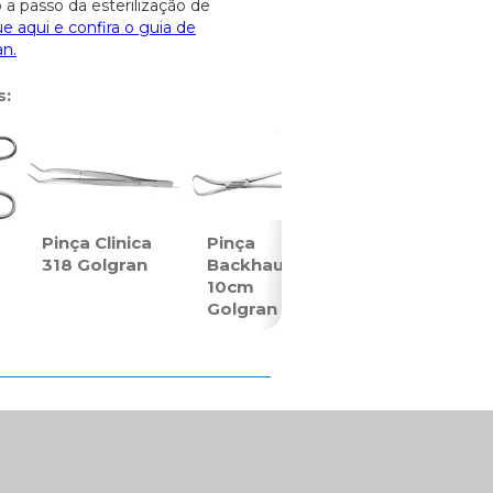
 a passo da esterilização de
ue aqui e confira o guia de
an.
s:
Pinça Clinica
Pinça
318 Golgran
Backhaus
10cm
Golgran