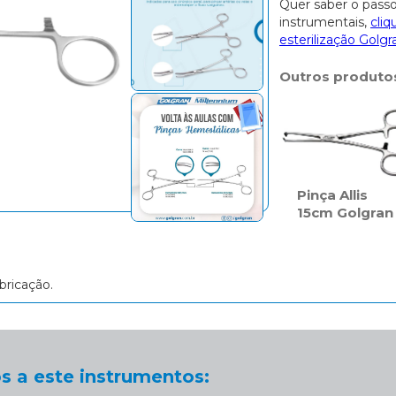
Quer saber o passo
instrumentais,
cliq
esterilização Golgr
Outros produto
Pinça Allis
15cm Golgran
bricação.
s a este instrumentos: