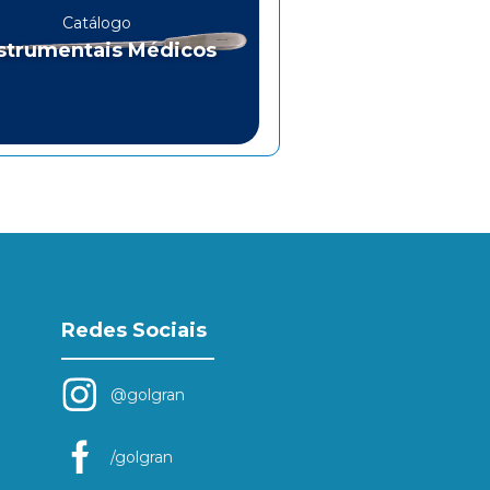
Catálogo
strumentais Médicos
Redes Sociais
@golgran
/golgran