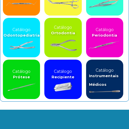
Catálogo
Catálogo
Catálogo
Ortodontia
Odontopediatria
Periodontia
Catálogo
Catálogo
Catálogo
Instrumentais
Prótese
Recipiente
Médicos