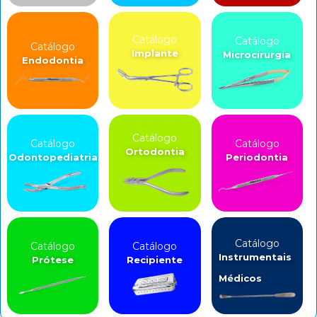
Catálogo
Catálogo
Catálogo
Implante
Microcirurgia
Endodontia
Catálogo
Catálogo
Catálogo
Ortodontia
Odontopediatria
Periodontia
Catálogo
Catálogo
Catálogo
Instrumentais
Prótese
Recipiente
Médicos