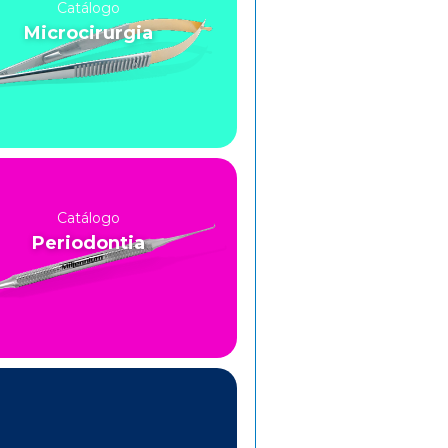
Catálogo
Microcirurgia
Catálogo
Periodontia