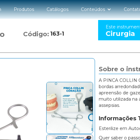
n
Produtos
Catálogos
Conteúdos
Contat
Este instrumen
Cirurgia
ão
Código:
163-1
Sobre o ins
A PINCA COLLIN 
bordas arredondada
apreensão de gaze
muito utilizada na
assepsias.
Informações 
Esterilize em Auto
Quer saber o passo