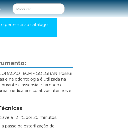
o
to pertence ao catálogo:
trumento:
CORACAO 16CM - GOLGRAN Possui
s e na odontologia é utilizada na
 durante a assepsia e tambem
 área médica em curativos uterinos e
Técnicas
clave a 121°C por 20 minutos.
 a passo da esterilização de