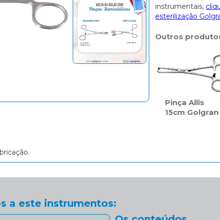
instrumentais,
cliq
esterilização Golgr
Outros produto
Pinça Allis
15cm Golgran
bricação.
s a este instrumentos:
Os conteúdos