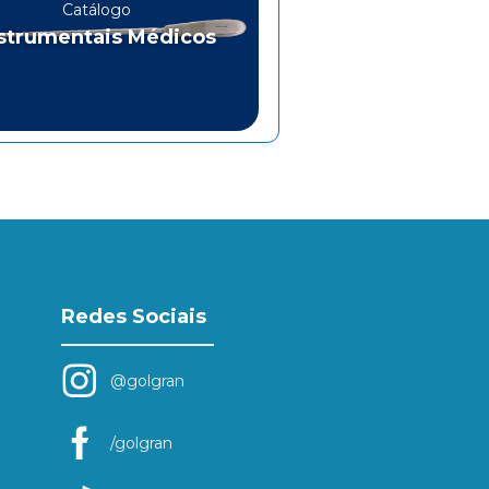
Catálogo
strumentais Médicos
Redes Sociais
@golgran
/golgran