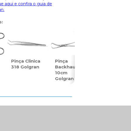
ue aqui e confira o guia de
an.
s:
Pinça Clinica
Pinça
318 Golgran
Backhaus
10cm
Golgran