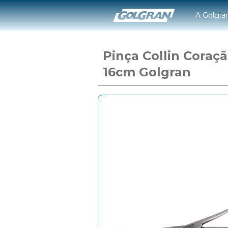
A Golgra
Pinça Collin Coraç
16cm Golgran