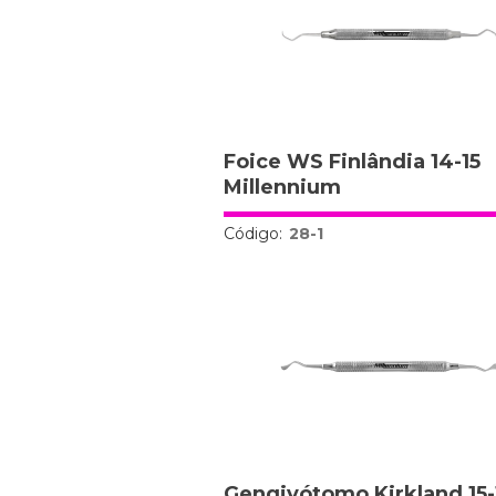
Foice WS Finlândia 14-15
Millennium
Código:
28-1
Gengivótomo Kirkland 15-