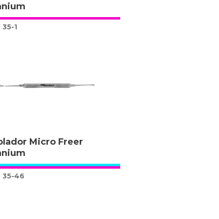
nnium
35-1
lador Micro Freer
nnium
35-46