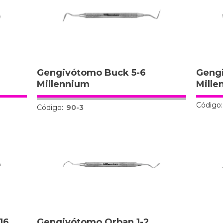
Gengivótomo Buck 5-6
Geng
Millennium
Mille
Código:
Código:
90-3
16
Gengivótomo Orban 1-2