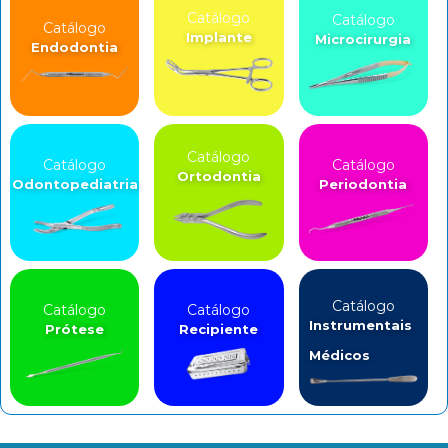
Catálogo
Catálogo
Catálogo
Implante
Microcirurgia
Endodontia
Catálogo
Catálogo
Catálogo
Ortodontia
Odontopediatria
Periodontia
Catálogo
Catálogo
Catálogo
Instrumentais
Prótese
Recipiente
Médicos