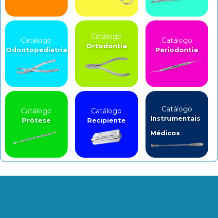
Catálogo
Catálogo
Catálogo
Ortodontia
Odontopediatria
Periodontia
Catálogo
Catálogo
Catálogo
Instrumentais
Prótese
Recipiente
Médicos