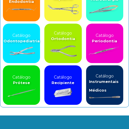
Endodontia
Catálogo
Catálogo
Catálogo
Ortodontia
Odontopediatria
Periodontia
Catálogo
Catálogo
Catálogo
Instrumentais
Prótese
Recipiente
Médicos