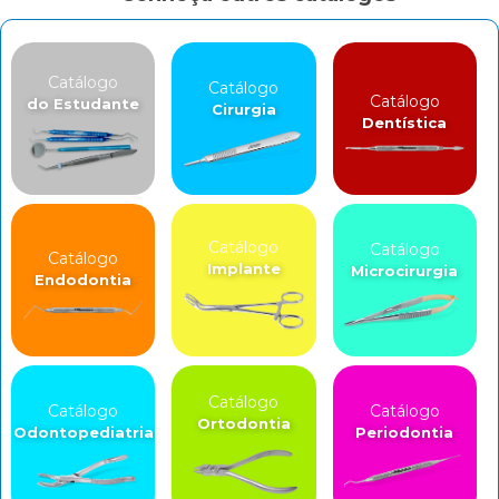
Catálogo
Catálogo
Catálogo
do Estudante
Cirurgia
Dentística
Catálogo
Catálogo
Catálogo
Implante
Microcirurgia
Endodontia
Catálogo
Catálogo
Catálogo
Ortodontia
Odontopediatria
Periodontia