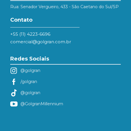
Rua: Senador Vergueiro, 433 - São Caetano do Sul/SP
Contato
+55 (11) 4223-6696
comercial@golgran.com.br
Redes Sociais
@golgran
/golgran
@golgran
@GolgranMillennium