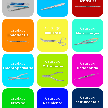
Dentística
Catálogo
Catálogo
Catálogo
Implante
Microcirurgia
Endodontia
Catálogo
Catálogo
Catálogo
Ortodontia
Odontopediatria
Periodontia
Catálogo
Catálogo
Catálogo
Instrumentais
Prótese
Recipiente