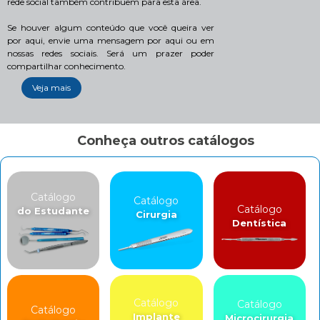
rede social também contribuem para esta área.
Se houver algum conteúdo que você queira ver
por aqui, envie uma mensagem por aqui ou em
nossas redes sociais. Será um prazer poder
compartilhar conhecimento.
Veja mais
Conheça outros catálogos
Catálogo
Catálogo
Catálogo
do Estudante
Cirurgia
Dentística
Catálogo
Catálogo
Catálogo
Implante
Microcirurgia