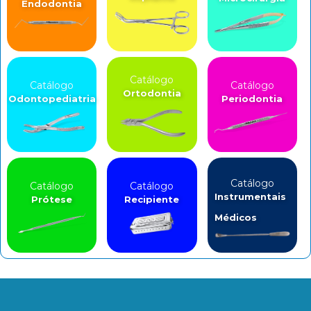
Endodontia
Catálogo
Catálogo
Catálogo
Ortodontia
Odontopediatria
Periodontia
Catálogo
Catálogo
Catálogo
Instrumentais
Prótese
Recipiente
Médicos