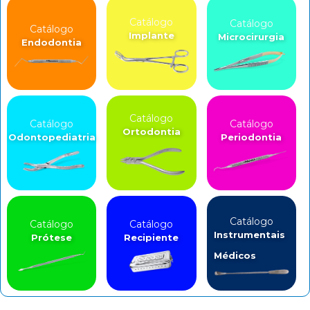
Catálogo
Catálogo
Catálogo
Implante
Microcirurgia
Endodontia
Catálogo
Catálogo
Catálogo
Ortodontia
Odontopediatria
Periodontia
Catálogo
Catálogo
Catálogo
Instrumentais
Prótese
Recipiente
Médicos