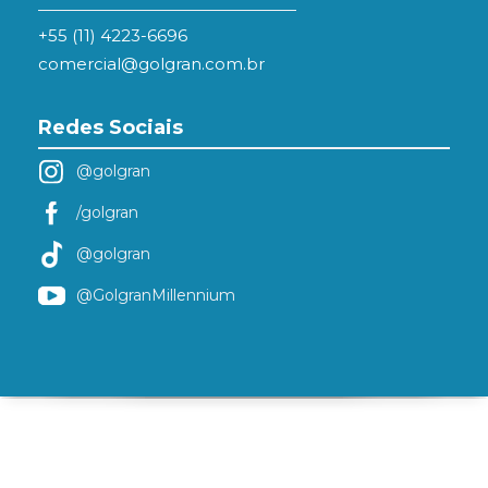
+55 (11) 4223-6696
comercial@golgran.com.br
Redes Sociais
@golgran
/golgran
@golgran
@GolgranMillennium