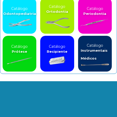
Catálogo
Catálogo
Catálogo
Ortodontia
Odontopediatria
Periodontia
Catálogo
Catálogo
Catálogo
Instrumentais
Prótese
Recipiente
Médicos