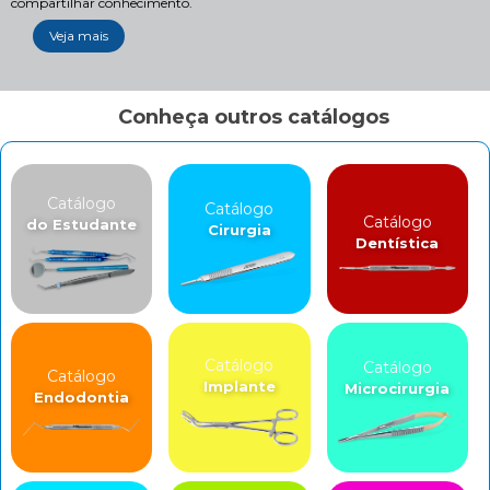
compartilhar conhecimento.
Veja mais
Conheça outros catálogos
Catálogo
Catálogo
Catálogo
do Estudante
Cirurgia
Dentística
Catálogo
Catálogo
Catálogo
Implante
Microcirurgia
Endodontia