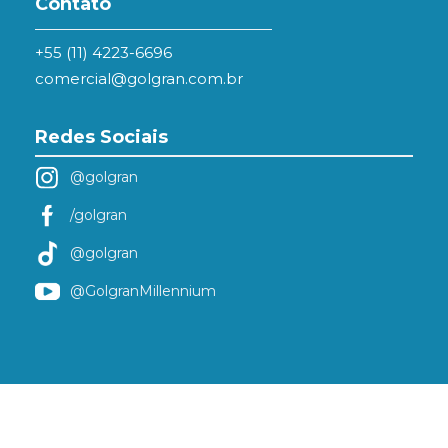
Contato
+55 (11) 4223-6696
comercial@golgran.com.br
Redes Sociais
@golgran
/golgran
@golgran
@GolgranMillennium