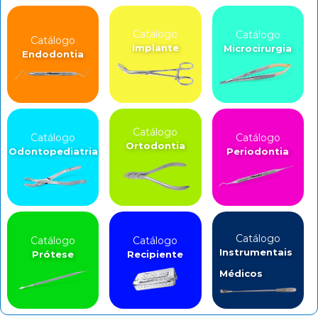
Catálogo
Catálogo
Catálogo
Implante
Microcirurgia
Endodontia
Catálogo
Catálogo
Catálogo
Ortodontia
Odontopediatria
Periodontia
Catálogo
Catálogo
Catálogo
Instrumentais
Prótese
Recipiente
Médicos