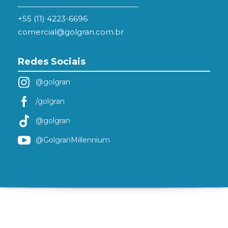
+55 (11) 4223-6696
comercial@golgran.com.br
Redes Sociais
@golgran
/golgran
@golgran
@GolgranMillennium