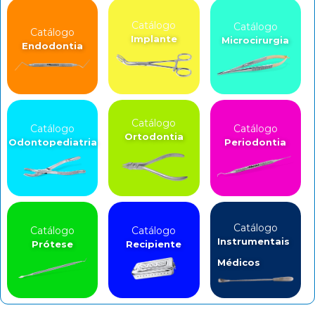
Catálogo
Catálogo
Catálogo
Implante
Microcirurgia
Endodontia
Catálogo
Catálogo
Catálogo
Ortodontia
Odontopediatria
Periodontia
Catálogo
Catálogo
Catálogo
Instrumentais
Prótese
Recipiente
Médicos