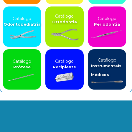
Catálogo
Catálogo
Catálogo
Ortodontia
Odontopediatria
Periodontia
Catálogo
Catálogo
Catálogo
Instrumentais
Prótese
Recipiente
Médicos