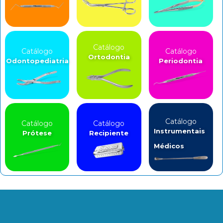
Catálogo
Catálogo
Catálogo
Ortodontia
Odontopediatria
Periodontia
Catálogo
Catálogo
Catálogo
Instrumentais
Prótese
Recipiente
Médicos