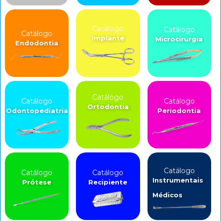
Catálogo
Catálogo
Catálogo
Implante
Microcirurgia
Endodontia
Catálogo
Catálogo
Catálogo
Ortodontia
Odontopediatria
Periodontia
Catálogo
Catálogo
Catálogo
Instrumentais
Prótese
Recipiente
Médicos