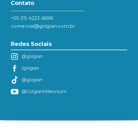
Contato
+55 (11) 4223-6696
comercial@golgran.com.br
Redes Sociais
@golgran
/golgran
@golgran
@GolgranMillennium