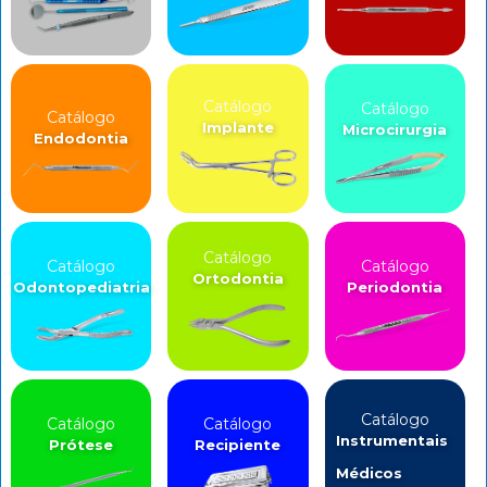
Catálogo
Catálogo
Catálogo
Implante
Microcirurgia
Endodontia
Catálogo
Catálogo
Catálogo
Ortodontia
Odontopediatria
Periodontia
Catálogo
Catálogo
Catálogo
Instrumentais
Prótese
Recipiente
Médicos