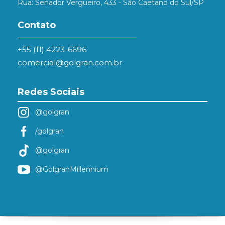
Rua: Senador Vergueiro, 433 - São Caetano do Sul/SP
Contato
+55 (11) 4223-6696
comercial@golgran.com.br
Redes Sociais
@golgran
/golgran
@golgran
@GolgranMillennium