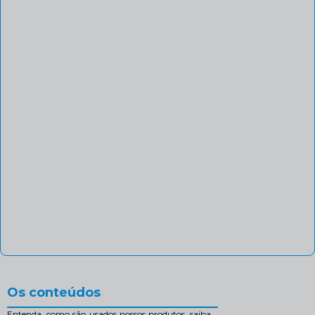
Os conteúdos
Entenda, como são usados nossos produtos, saiba