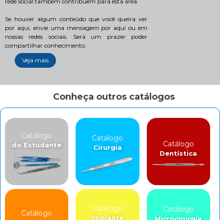
rede social também contribuem para esta área.
Se houver algum conteúdo que você queira ver
por aqui, envie uma mensagem por aqui ou em
nossas redes sociais. Será um prazer poder
compartilhar conhecimento.
Veja mais
Conheça outros catálogos
Catálogo
Catálogo
Catálogo
do Estudante
Cirurgia
Dentística
Catálogo
Catálogo
Catálogo
Implante
Microcirurgia