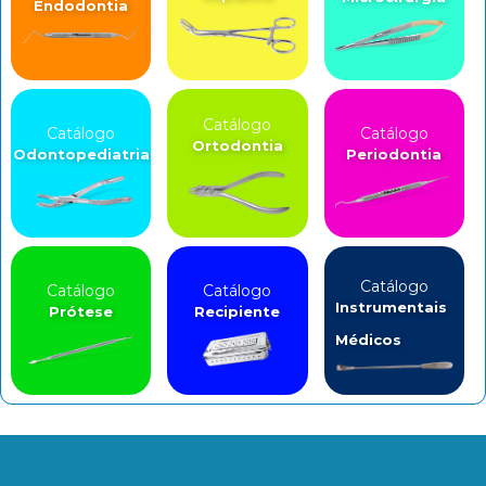
Endodontia
Catálogo
Catálogo
Catálogo
Ortodontia
Odontopediatria
Periodontia
Catálogo
Catálogo
Catálogo
Instrumentais
Prótese
Recipiente
Médicos