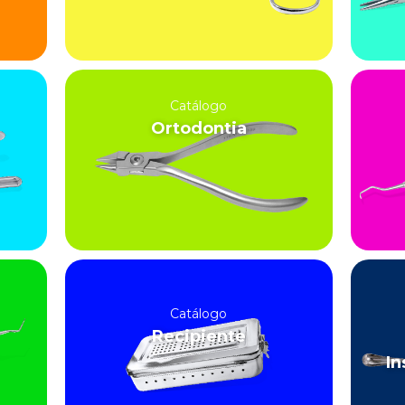
Catálogo
Ortodontia
Catálogo
Recipiente
In