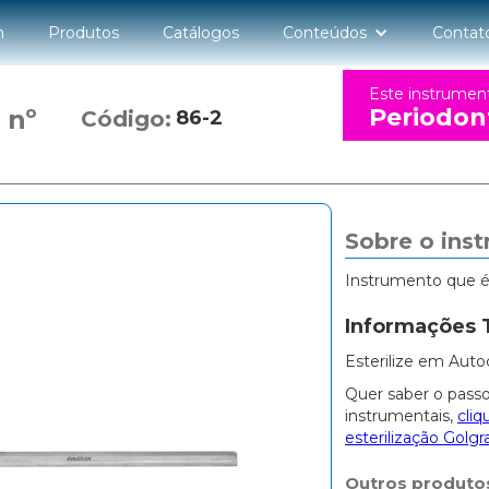
n
Produtos
Catálogos
Conteúdos
Contat
Este instrumen
Periodon
 nº
Código:
86-2
Sobre o ins
Instrumento que é u
Informações 
Esterilize em Auto
Quer saber o passo
instrumentais,
cliq
esterilização Golgr
Outros produto