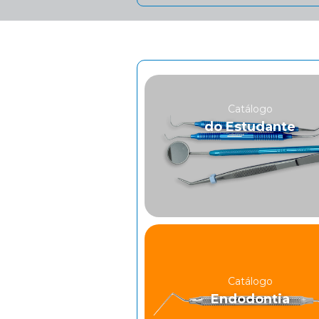
Catálogo
do Estudante
Catálogo
Endodontia