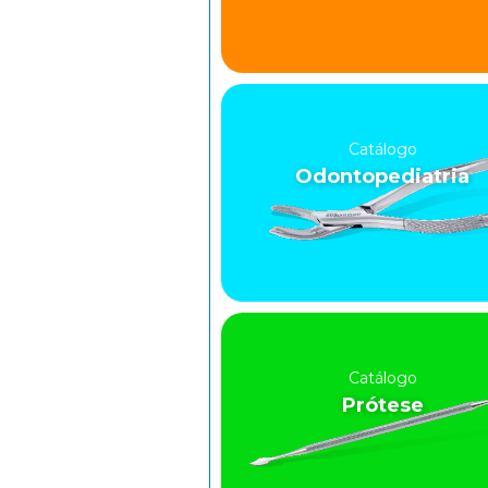
Catálogo
Odontopediatria
Catálogo
Prótese