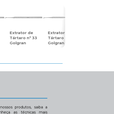
Extrator de
Extrator de
Tártaro nº 33
Tártaro nº 34
Golgran
Golgran
ossos produtos, saiba a
nheça as técnicas mais