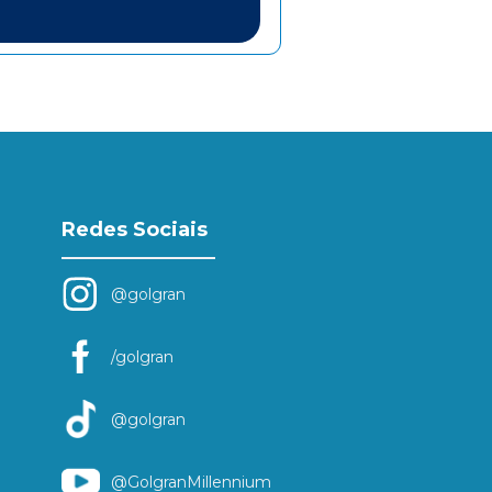
Redes Sociais
@golgran
/golgran
@golgran
@GolgranMillennium