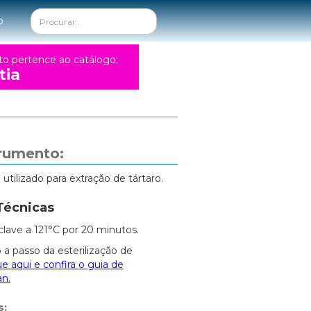
o
to pertence ao catálogo:
tia
trumento:
tilizado para extração de tártaro.
Técnicas
clave a 121°C por 20 minutos.
 a passo da esterilização de
ue aqui e confira o guia de
an.
s: