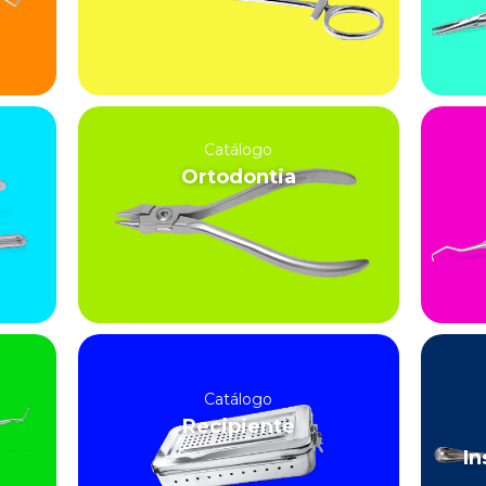
Catálogo
Ortodontia
Catálogo
Recipiente
In