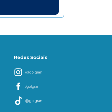
Redes Sociais
@golgran
/golgran
@golgran