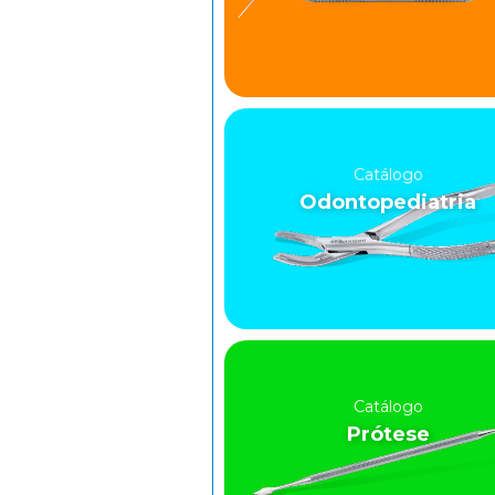
Catálogo
Odontopediatria
Catálogo
Prótese