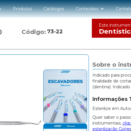
n
Produtos
Catálogos
Conteúdos
Contat
Este instrumen
Dentístic
0
Código:
73-22
Sobre o ins
Indicado para pro
finalidade de corta
(dentina). Indicado
Informações 
Esterilize em Auto
Quer saber o passo
instrumentais,
cliq
esterilização Golgr