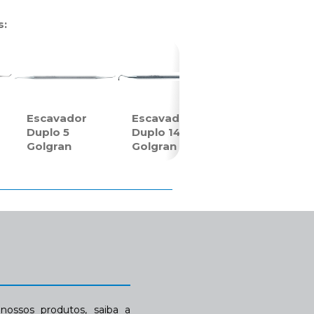
s:
Escavador
Escavador
Duplo 5
Duplo 14
Golgran
Golgran
ossos produtos, saiba a