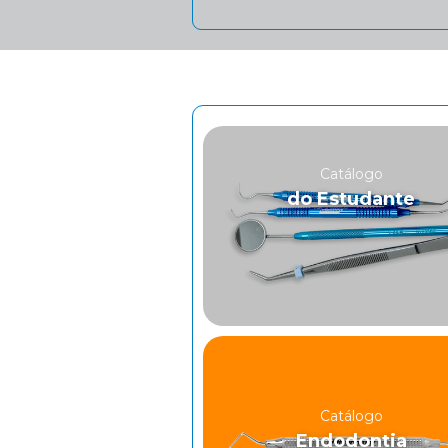
Catálogo
do Estudante
Catálogo
Endodontia