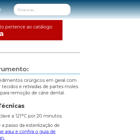
o
to pertence ao catálogo:
a
trumento:
cedimentos cirúrgicos em geral com
r tecidos e retiradas de partes moles
 para remoção de cárie dental.
Técnicas
clave a 121°C por 20 minutos.
 a passo da esterilização de
ue aqui e confira o guia de
an.