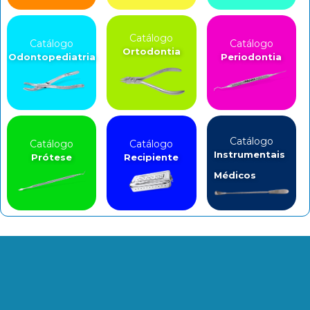
Catálogo
Catálogo
Catálogo
Ortodontia
Odontopediatria
Periodontia
Catálogo
Catálogo
Catálogo
Instrumentais
Prótese
Recipiente
Médicos