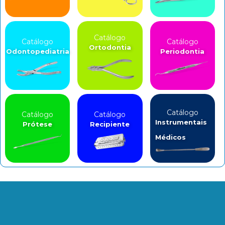
Catálogo
Catálogo
Catálogo
Ortodontia
Odontopediatria
Periodontia
Catálogo
Catálogo
Catálogo
Instrumentais
Prótese
Recipiente
Médicos