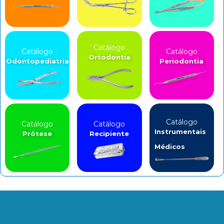
Catálogo
Catálogo
Catálogo
Ortodontia
Odontopediatria
Periodontia
Catálogo
Catálogo
Catálogo
Instrumentais
Prótese
Recipiente
Médicos