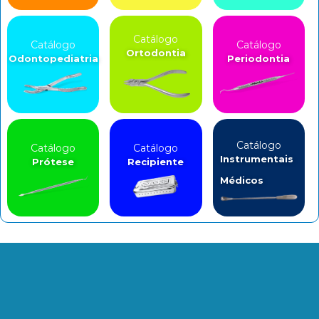
Catálogo
Catálogo
Catálogo
Ortodontia
Odontopediatria
Periodontia
Catálogo
Catálogo
Catálogo
Instrumentais
Prótese
Recipiente
Médicos