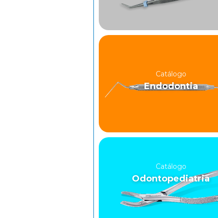
Catálogo
Endodontia
Catálogo
Odontopediatria