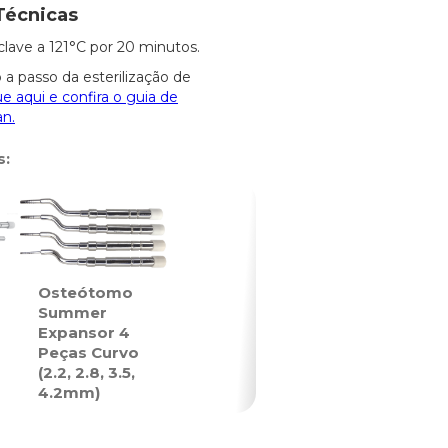
Técnicas
clave a 121°C por 20 minutos.
 a passo da esterilização de
ue aqui e confira o guia de
an.
s:
Osteótomo
Summer
Expansor 4
Peças Curvo
(2.2, 2.8, 3.5,
4.2mm)