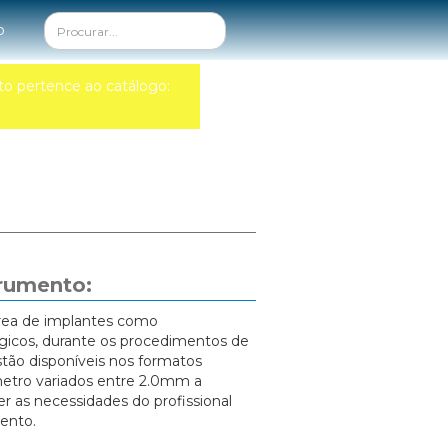
o
to pertence ao catálogo:
trumento:
área de implantes como
rgicos, durante os procedimentos de
tão disponíveis nos formatos
metro variados entre 2.0mm a
 as necessidades do profissional
ento.