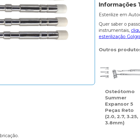
Informações 
Esterilize em Auto
Quer saber o passo
instrumentais,
cliq
esterilização Golgr
Outros produto
Osteótomo
Summer
Expansor 5
Peças Reto
(2.0, 2.7, 3.25,
3.8mm)
bricação.