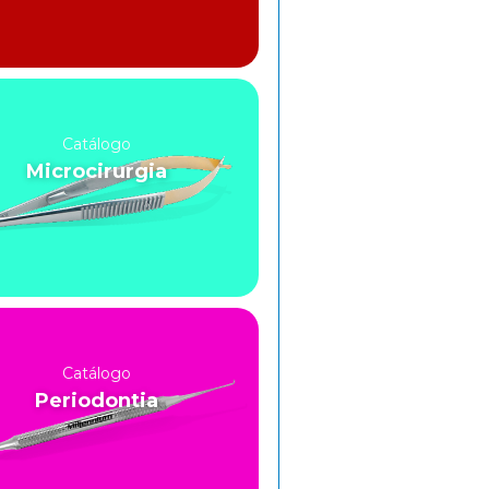
Catálogo
Microcirurgia
Catálogo
Periodontia