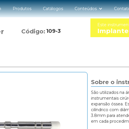
n
Produtos
Catálogos
Conteúdos
Contat
Este instrumen
Implante
r
Código:
109-3
Sobre o ins
São utilizados na 
instrumentais cirú
expansão óssea. Es
cilíndrico com diâ
3.8mm para atender
em cada procedim