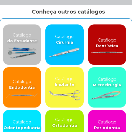
Conheça outros catálogos
Catálogo
Catálogo
Catálogo
do Estudante
Cirurgia
Dentística
Catálogo
Catálogo
Catálogo
Implante
Microcirurgia
Endodontia
Catálogo
Catálogo
Catálogo
Ortodontia
Odontopediatria
Periodontia