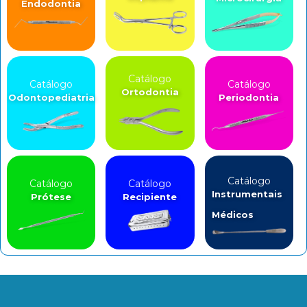
Endodontia
Catálogo
Catálogo
Catálogo
Ortodontia
Odontopediatria
Periodontia
Catálogo
Catálogo
Catálogo
Instrumentais
Prótese
Recipiente
Médicos