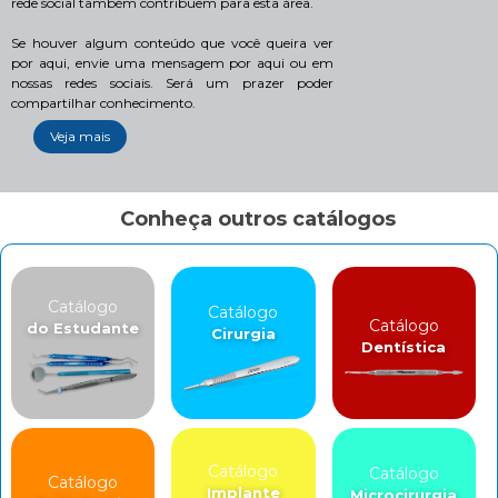
rede social também contribuem para esta área.
Se houver algum conteúdo que você queira ver
por aqui, envie uma mensagem por aqui ou em
nossas redes sociais. Será um prazer poder
compartilhar conhecimento.
Veja mais
Conheça outros catálogos
Catálogo
Catálogo
Catálogo
do Estudante
Cirurgia
Dentística
Catálogo
Catálogo
Catálogo
Implante
Microcirurgia