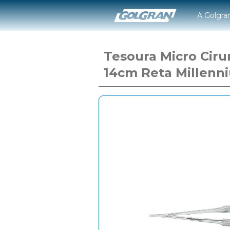
A Golgra
Tesoura Micro Ciru
14cm Reta Millenn