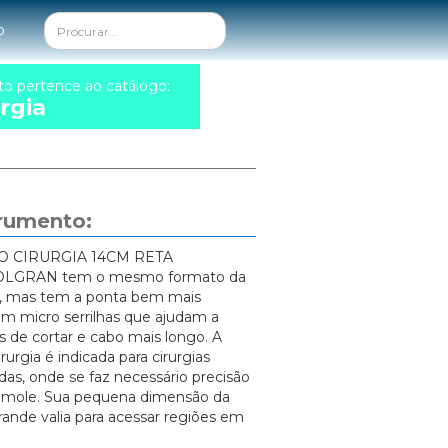
o
to pertence ao catálogo:
rgia
trumento:
O CIRURGIA 14CM RETA
LGRAN tem o mesmo formato da
jo, mas tem a ponta bem mais
m micro serrilhas que ajudam a
s de cortar e cabo mais longo. A
rurgia é indicada para cirurgias
das, onde se faz necessário precisão
o mole. Sua pequena dimensão da
grande valia para acessar regiões em