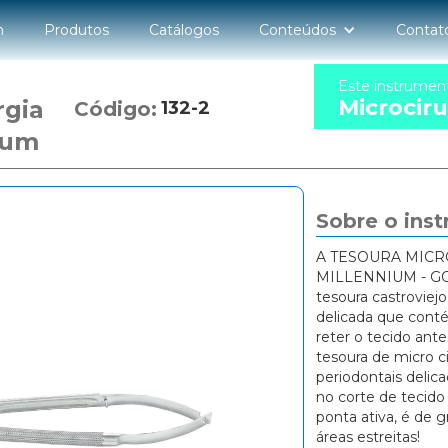
n
Produtos
Catálogos
Conteúdos
Contat
Este instrumen
Microciru
rgia
Código:
132-2
ium
Sobre o ins
A TESOURA MICR
MILLENNIUM - GO
tesoura castrovie
delicada que conté
reter o tecido ante
tesoura de micro ci
periodontais delica
no corte de tecid
ponta ativa, é de 
áreas estreitas!