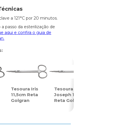
Técnicas
clave a 121°C por 20 minutos.
 a passo da esterilização de
ue aqui e confira o guia de
an.
s:
Tesoura Iris
Tesoura
11,5cm Reta
Joseph 14cm
Golgran
Reta Golgran