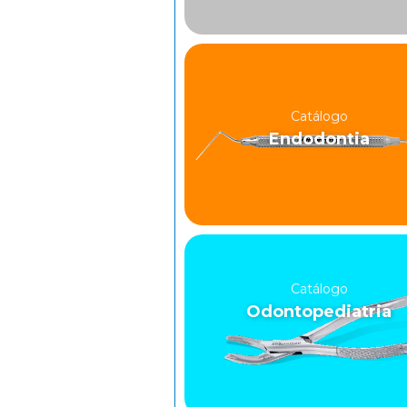
Catálogo
Endodontia
Catálogo
Odontopediatria