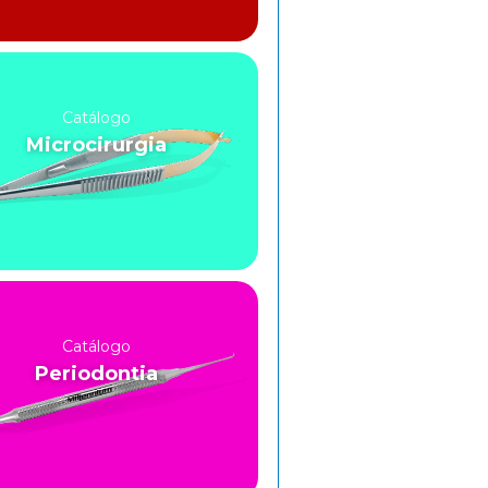
Catálogo
Microcirurgia
Catálogo
Periodontia