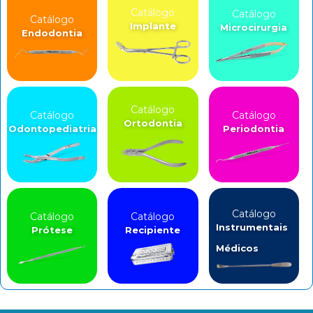
Catálogo
Catálogo
Catálogo
Implante
Microcirurgia
Endodontia
Catálogo
Catálogo
Catálogo
Ortodontia
Odontopediatria
Periodontia
Catálogo
Catálogo
Catálogo
Instrumentais
Prótese
Recipiente
Médicos