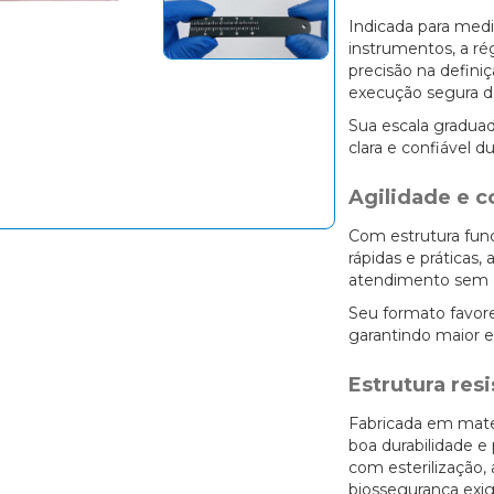
Indicada para medi
instrumentos, a r
precisão na defini
execução segura das
Sua escala graduad
clara e confiável 
Agilidade e co
Com estrutura fun
rápidas e práticas
atendimento sem 
Seu formato favor
garantindo maior e
Estrutura res
Fabricada em mater
boa durabilidade e
com esterilização,
biossegurança exig