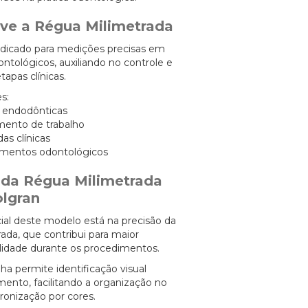
rve a Régua Milimetrada
ndicado para medições precisas em
tológicos, auxiliando no controle e
apas clínicas.
s:
s endodônticas
mento de trabalho
as clínicas
imentos odontológicos
s da Régua Milimetrada
lgran
cial deste modelo está na precisão da
rada, que contribui para maior
bilidade durante os procedimentos.
ha permite identificação visual
mento, facilitando a organização no
dronização por cores.