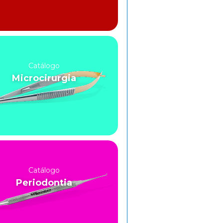
Catálogo
Microcirurgia
Catálogo
Periodontia