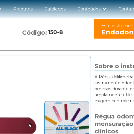
n
Produtos
Catálogos
Conteúdos
Contat
Este instrumen
Endodon
Código:
150-8
Sobre o ins
A Régua Milimetra
instrumento odont
precisas durante p
amplamente utiliz
exigem controle r
Régua odont
mensuração 
clínicos