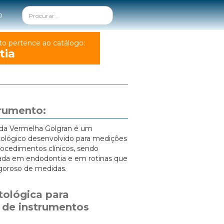
o
to pertence ao catálogo:
tia
trumento:
da Vermelha Golgran é um
ológico desenvolvido para medições
rocedimentos clínicos, sendo
ada em endodontia e em rotinas que
igoroso de medidas.
ológica para
de instrumentos