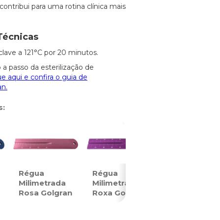
 contribui para uma rotina clínica mais
Técnicas
clave a 121°C por 20 minutos.
 a passo da esterilização de
ue aqui e confira o guia de
an.
s:
Régua
Régua
Milimetrada
Milimetrada
Rosa Golgran
Roxa Golgran