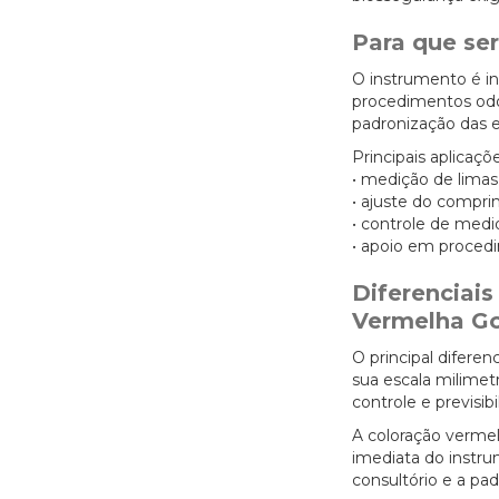
Para que se
O instrumento é i
procedimentos odon
padronização das et
Principais aplicaçõe
• medição de lima
• ajuste do compri
• controle de medid
• apoio em proced
Diferenciai
Vermelha Go
O principal diferen
sua escala milimet
controle e previsi
A coloração vermel
imediata do instru
consultório e a pa