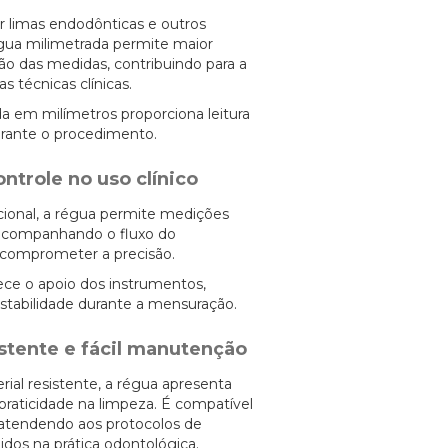
r limas endodônticas e outros
égua milimetrada permite maior
ção das medidas, contribuindo para a
 técnicas clínicas.
a em milímetros proporciona leitura
durante o procedimento.
ntrole no uso clínico
cional, a régua permite medições
, acompanhando o fluxo do
comprometer a precisão.
ece o apoio dos instrumentos,
stabilidade durante a mensuração.
istente e fácil manutenção
ial resistente, a régua apresenta
 praticidade na limpeza. É compatível
 atendendo aos protocolos de
idos na prática odontológica.