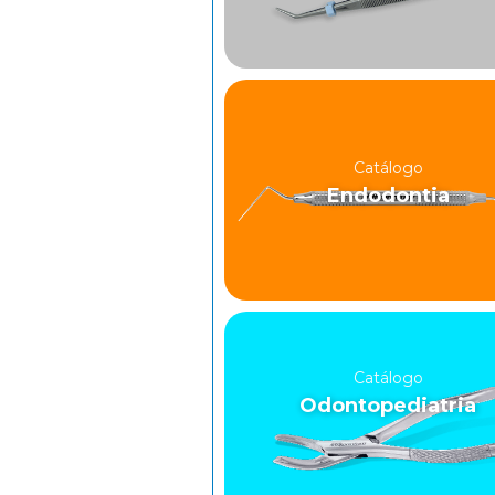
Catálogo
Endodontia
Catálogo
Odontopediatria