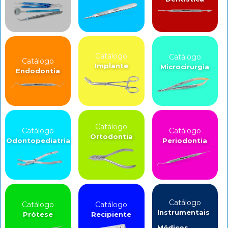
Catálogo
Catálogo
Catálogo
Implante
Microcirurgia
Endodontia
Catálogo
Catálogo
Catálogo
Ortodontia
Odontopediatria
Periodontia
Catálogo
Catálogo
Catálogo
Instrumentais
Prótese
Recipiente
Médicos