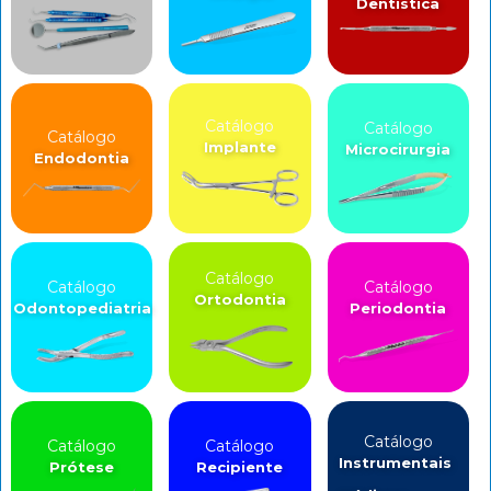
Dentística
Catálogo
Catálogo
Catálogo
Implante
Microcirurgia
Endodontia
Catálogo
Catálogo
Catálogo
Ortodontia
Odontopediatria
Periodontia
Catálogo
Catálogo
Catálogo
Instrumentais
Prótese
Recipiente