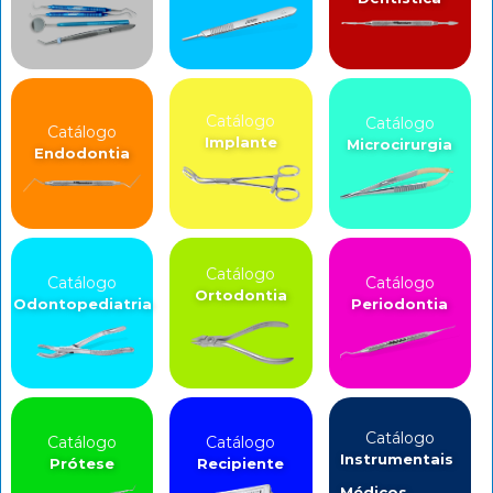
Catálogo
Catálogo
Catálogo
Implante
Microcirurgia
Endodontia
Catálogo
Catálogo
Catálogo
Ortodontia
Odontopediatria
Periodontia
Catálogo
Catálogo
Catálogo
Instrumentais
Prótese
Recipiente
Médicos