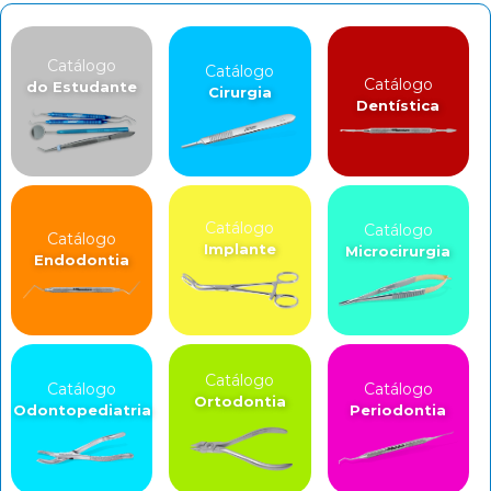
Catálogo
Catálogo
Catálogo
do Estudante
Cirurgia
Dentística
Catálogo
Catálogo
Catálogo
Implante
Microcirurgia
Endodontia
Catálogo
Catálogo
Catálogo
Ortodontia
Odontopediatria
Periodontia